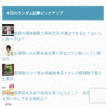
今日のランダム記事ピックアップ
柏餅の賞味期限と保存方法 冷凍はできるか？ おいし
い食べ方は？
お酒弱い人が飲み会を乗り切るコツと酔いにくい飲
み方
窓掃除のコツ 私が高級飲食店トイレの鏡掃除で覚え
た裏技
長岡花火大会で弁当を買うならどこ？ 当日食べ物
を買い出しできる場所は？