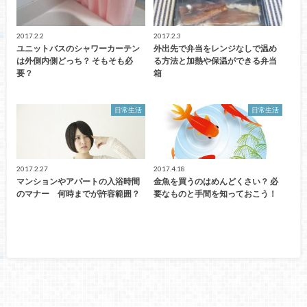
2017.2.2
2017.2.3
ユニットバスのシャワーカーテン
外出先で弁当をレンジなしで温め
は外側内側どっち？ そもそも必
る方法と加熱や保温ができる弁当
要？
箱
日常生活
日常生活
2017.2.27
2017.4.18
マンションやアパートの入浴時間
金魚を買うのはめんどくさい？ 必
のマナー 何時までが許容範囲？
要なものと手間を知っておこう！