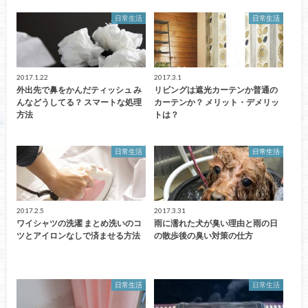
日常生活
日常生活
2017.1.22
2017.3.1
外出先で鼻をかんだティッシュ み
リビングは遮光カーテンか普通の
んなどうしてる？ スマートな処理
カーテンか？ メリット・デメリッ
方法
トは？
日常生活
日常生活
2017.2.5
2017.3.31
ワイシャツの洗濯 まとめ洗いのコ
雨に濡れた犬が臭い理由と雨の日
ツとアイロンなしで済ませる方法
の散歩後の臭い対策の仕方
日常生活
日常生活