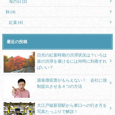
母の日
(2)
秋
(4)
紅葉
(4)
最近の投稿
日光の紅葉時期の渋滞状況は？いろは
坂の渋滞を避けるには何時に到着すれ
ばいい？
源泉徴収票がもらえない！ 会社に強
制提出させる４つの方法
大江戸線新宿駅から東口への行き方を
写真たっぷりで解説！